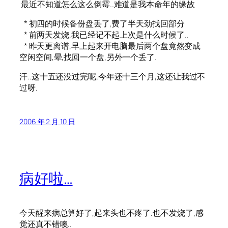
最近不知道怎么这么倒霉..难道是我本命年的缘故
* 初四的时候备份盘丢了,费了半天劲找回部分
* 前两天发烧,我已经记不起上次是什么时候了..
* 昨天更离谱,早上起来开电脑最后两个盘竟然变成
空闲空间,晕,找回一个盘,另外一个丢了.
汗..这十五还没过完呢,今年还十三个月,这还让我过不
过呀.
2006 年 2 月 10 日
病好啦…
今天醒来病总算好了,起来头也不疼了.也不发烧了,感
觉还真不错噢..