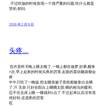
不过吃饭的时候发现一个很严重的问题,吃什么都是
苦的,郁闷,
2006 年 2 月 8 日
头疼….
也许是昨天晚上睡太晚了,一晚上都在做梦,好累,醒来
n次,早上起来的时候头疼的厉害,走路的震动脑袋都会
疼.
中午只吃了一晚饭.想去睡觉被子竟然都被拿出去晒
了.汗.无奈.只好在阳台上晒晒太阳.晒的相当的暖和,
忍不住去床上睡.一睡就到4点了.不过起来以后没有觉
得好转,还是疼的厉害.
哎.