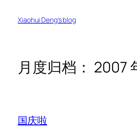
跳
至
Xiaohui Deng's blog
内
容
月度归档：
2007 
国庆啦