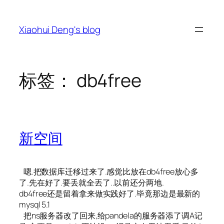
跳
至
Xiaohui Deng's blog
内
容
标签：
db4free
新空间
嗯.把数据库迁移过来了.感觉比放在db4free放心多
了.先在好了.要丢就全丟了..以前还分两地.
db4free还是留着拿来做实践好了.毕竟那边是最新的
mysql 5.1
把ns服务器改了回来,给pandela的服务器添了调A记