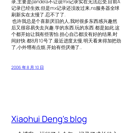
录,主要是pandela不让设mx记录实在无法忍受,目前A
记录已经生效,但是mx记录还没改过来,ns服务器全球
刷新实在太慢了.忍不了了.
也许我总是个喜新厌旧的人,我对很多东西感兴趣然
后又很容易失去兴趣.学的东西.玩的东西.都是如此.这
个都开始让我有些害怕.担心自己都没有好的结果,时
间好快.都8月10号了.最近进度太慢,明天看来得加把劲
了,小外甥有点烦,开始有些厌倦了..
2006 年 8 月 10 日
Xiaohui Deng's blog