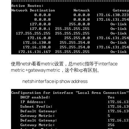
使用netsh看看metric设置，总metic指等于interface
metric +gateway metric，这个和xp有区别。
netsh interface ip show address