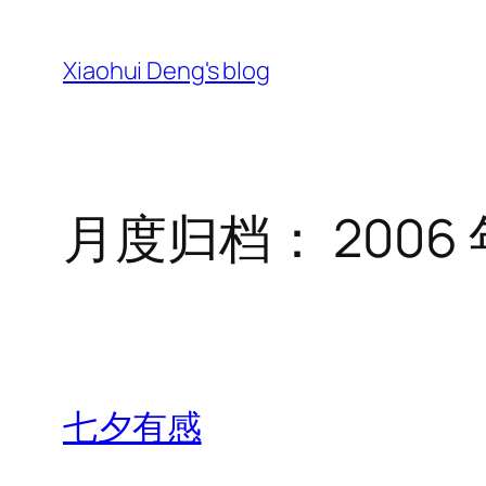
跳
至
Xiaohui Deng's blog
内
容
月度归档：
2006 
七夕有感