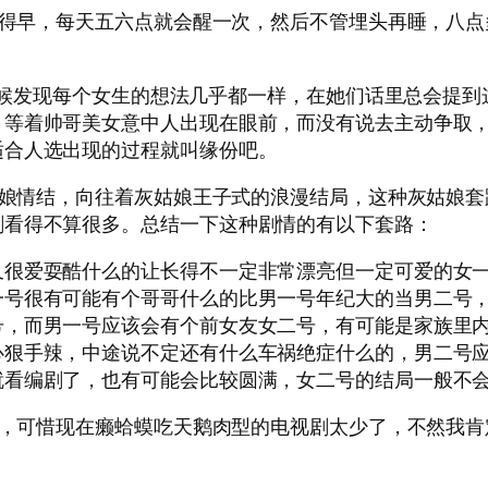
得早，每天五六点就会醒一次，然后不管埋头再睡，八点
发现每个女生的想法几乎都一样，在她们话里总会提到这
，等着帅哥美女意中人出现在眼前，而没有说去主动争取
适合人选出现的过程就叫缘份吧。
娘情结，向往着灰姑娘王子式的浪漫结局，这种灰姑娘套
剧看得不算很多。总结一下这种剧情的有以下套路：
又很爱耍酷什么的让长得不一定非常漂亮但一定可爱的女
一号很有可能有个哥哥什么的比男一号年纪大的当男二号
号，而男一号应该会有个前女友女二号，有可能是家族里
心狠手辣，中途说不定还有什么车祸绝症什么的，男二号
就看编剧了，也有可能会比较圆满，女二号的结局一般不
，可惜现在癞蛤蟆吃天鹅肉型的电视剧太少了，不然我肯