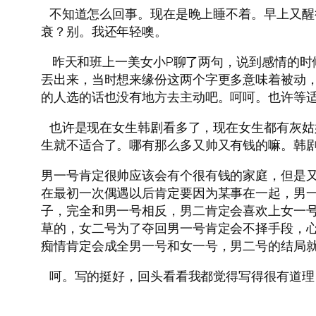
不知道怎么回事。现在是晚上睡不着。早上又醒
衰？别。我还年轻噢。
昨天和班上一美女小P聊了两句，说到感情的时候
丟出来，当时想来缘份这两个字更多意味着被动
的人选的话也没有地方去主动吧。呵呵。也许等
也许是现在女生韩剧看多了，现在女生都有灰姑
生就不适合了。哪有那么多又帅又有钱的嘛。韩
男一号肯定很帅应该会有个很有钱的家庭，但是
在最初一次偶遇以后肯定要因为某事在一起，男
子，完全和男一号相反，男二肯定会喜欢上女一
草的，女二号为了夺回男一号肯定会不择手段，
痴情肯定会成全男一号和女一号，男二号的结局
呵。写的挺好，回头看看我都觉得写得很有道理