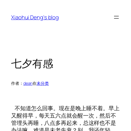
跳
至
Xiaohui Deng's blog
内
容
七夕有感
作者：
dean
在
未分类
不知道怎么回事。现在是晚上睡不着。早上
又醒得早，每天五六点就会醒一次，然后不
管埋头再睡，八点多再起来，总这样也不是
办法嘛。难道是未老先衰？别。我还年轻