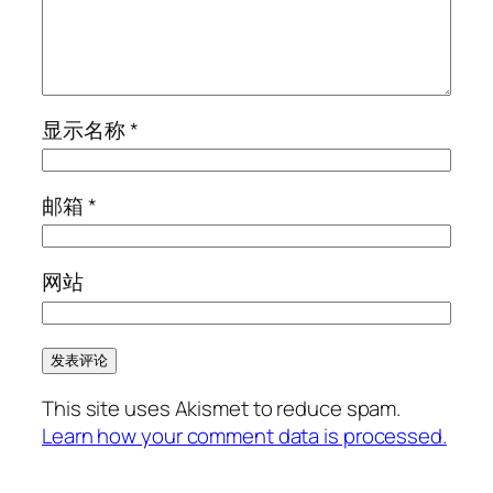
显示名称
*
邮箱
*
网站
This site uses Akismet to reduce spam.
Learn how your comment data is processed.