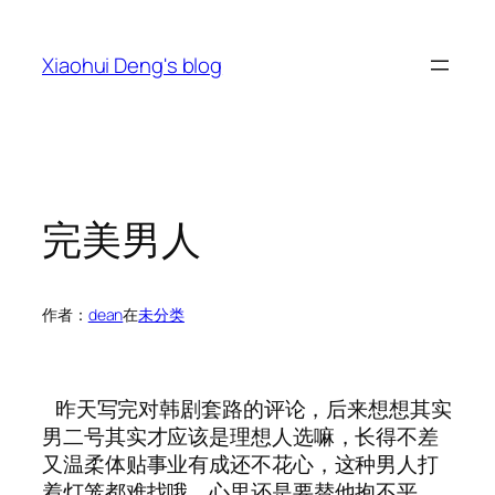
跳
至
Xiaohui Deng's blog
内
容
完美男人
作者：
dean
在
未分类
昨天写完对韩剧套路的评论，后来想想其实
男二号其实才应该是理想人选嘛，长得不差
又温柔体贴事业有成还不花心，这种男人打
着灯笼都难找哦，心里还是要替他抱不平，