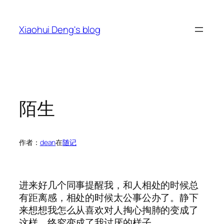
跳
至
Xiaohui Deng's blog
内
容
陌生
作者：
dean
在
随记
进来好几个同事提醒我，和人相处的时候总
有距离感，相处的时候太公事公办了。静下
来想想我怎么从喜欢对人掏心掏肺的变成了
这样。终究变成了我讨厌的样子。