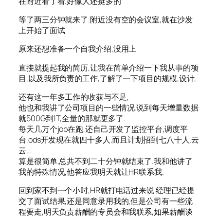
在附近看了看.好像人还挺多的
等了两三分钟就来了.附近没有空的会议室,就在沙发
上开始了面试
原来还想准备一个自我介绍,没用上
直接就提起我的简历,让我在简单介绍一下我从事的项
目,以及我所负责的工作,了解了一下项目的规模,设计,
还有这一年多工作的收获与不足,
他也和我讲了公司项目的一些情况,说到每天增量数据
就500G到1T,全量的那就更多了.
每天几万个job在跑,还自己开发了监控平台,调度平
台,ods开发现在就四十多人.而且计划招到七八十人.云
云…
算是很简单,总共不到二十分钟就结束了.我和他讲了
我的特殊情况,他答应我明天就让HR联系我.
回到家不到一个小时,HR就打电话过来说 经理已经提
交了面试结果,还是同意录用我的,但是公司有一些流
程要走,明天负责薪酬的专员会和我联系,如果薪酬谈