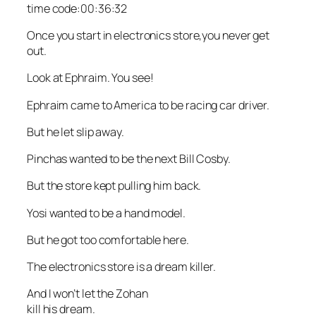
time code:00:36:32
Once you start in electronics store,you never get
out.
Look at Ephraim. You see!
Ephraim came to America to be racing car driver.
But he let slip away.
Pinchas wanted to be the next Bill Cosby.
But the store kept pulling him back.
Yosi wanted to be a hand model.
But he got too comfortable here.
The electronics store is a dream killer.
And I won’t let the Zohan
kill his dream.