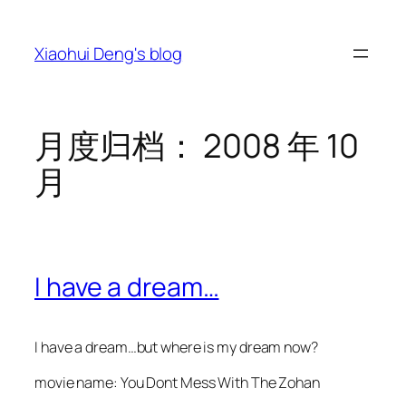
跳
至
Xiaohui Deng's blog
内
容
月度归档：
2008 年 10
月
I have a dream…
I have a dream…but where is my dream now?
movie name: You Dont Mess With The Zohan