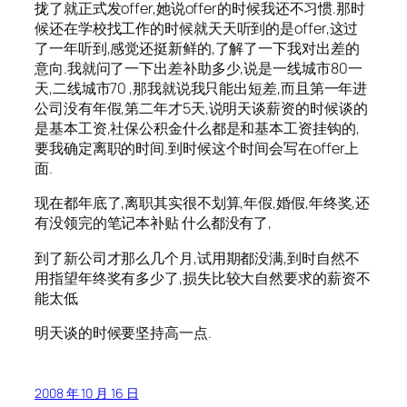
拢了就正式发offer,她说offer的时候我还不习惯.那时
候还在学校找工作的时候就天天听到的是offer,这过
了一年听到,感觉还挺新鲜的,了解了一下我对出差的
意向.我就问了一下出差补助多少,说是一线城市80一
天,二线城市70 ,那我就说我只能出短差,而且第一年进
公司没有年假,第二年才5天,说明天谈薪资的时候谈的
是基本工资,社保公积金什么都是和基本工资挂钩的,
要我确定离职的时间.到时候这个时间会写在offer上
面.
现在都年底了,离职其实很不划算,年假,婚假,年终奖,还
有没领完的笔记本补贴 什么都没有了,
到了新公司才那么几个月,试用期都没满,到时自然不
用指望年终奖有多少了,损失比较大自然要求的薪资不
能太低
明天谈的时候要坚持高一点.
2008 年 10 月 16 日