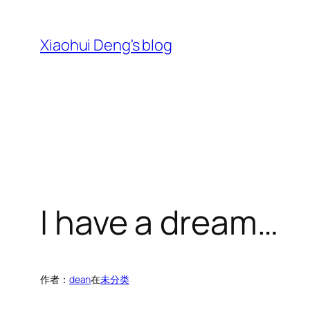
跳
至
Xiaohui Deng's blog
内
容
I have a dream…
作者：
dean
在
未分类