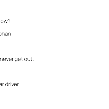
 now?
Zohan
 never get out.
r driver.