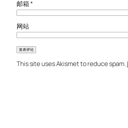
邮箱
*
网站
This site uses Akismet to reduce spam.