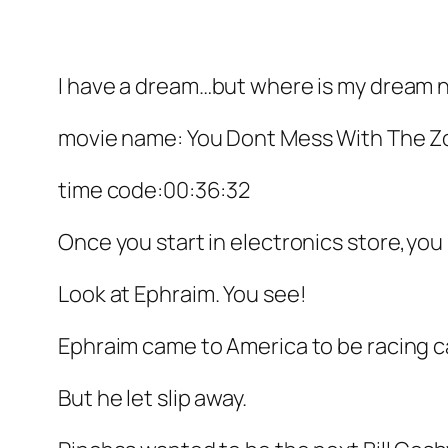
I have a dream…but where is my dream
movie name: You Dont Mess With The 
time code:00:36:32
Once you start in electronics store,you
Look at Ephraim. You see!
Ephraim came to America to be racing ca
But he let slip away.