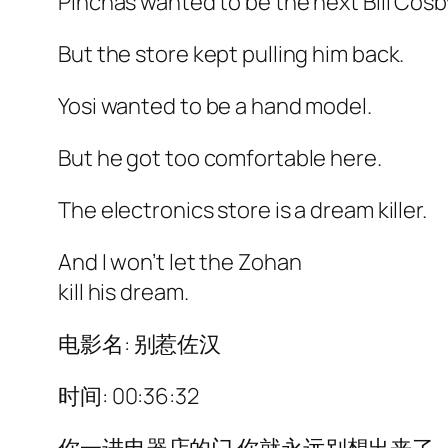
Pinchas wanted to be the next Bill Cosb
But the store kept pulling him back.
Yosi wanted to be a hand model.
But he got too comfortable here.
The electronics store is a dream killer.
And I won’t let the Zohan
kill his dream.
电影名: 别惹佐汉
时间: 00:36:32