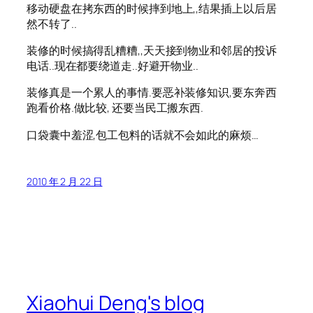
移动硬盘在拷东西的时候摔到地上,,结果插上以后居
然不转了..
装修的时候搞得乱糟糟,,天天接到物业和邻居的投诉
电话..现在都要绕道走..好避开物业..
装修真是一个累人的事情.要恶补装修知识,要东奔西
跑看价格.做比较, 还要当民工搬东西.
口袋囊中羞涩,包工包料的话就不会如此的麻烦…
2010 年 2 月 22 日
Xiaohui Deng's blog