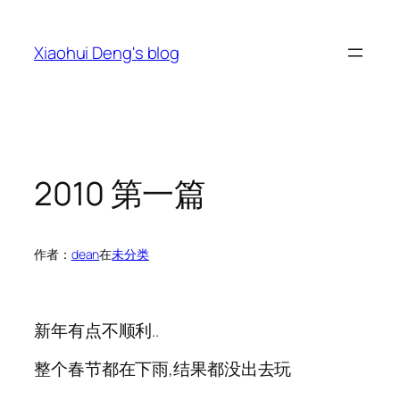
跳
至
Xiaohui Deng's blog
内
容
2010 第一篇
作者：
dean
在
未分类
新年有点不顺利..
整个春节都在下雨,结果都没出去玩