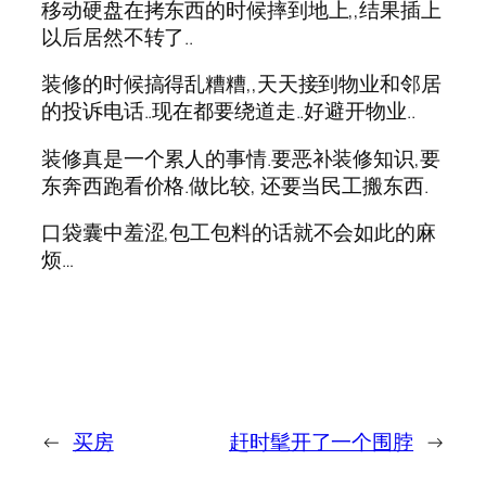
移动硬盘在拷东西的时候摔到地上,,结果插上
以后居然不转了..
装修的时候搞得乱糟糟,,天天接到物业和邻居
的投诉电话..现在都要绕道走..好避开物业..
装修真是一个累人的事情.要恶补装修知识,要
东奔西跑看价格.做比较, 还要当民工搬东西.
口袋囊中羞涩,包工包料的话就不会如此的麻
烦…
←
买房
赶时髦开了一个围脖
→