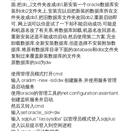
面,把db_2文件夹改成db1,新安装一个oracle数据库安
装到db2文件夹上,安装完以后把新装的数据库所在文
件夹改成db3,把旧数据库文件夹改回db2,重新启动即
可, 网上说可以但是试了一下却不能启动成功,可能是
和机器名改了有关系,将数据库卸载,机器名改回原名,
重新安装还是不能成功启动,然后使用第二方案,完全
卸载数据库,全新安装数据库,但是选择不安装附加数
据库,将原有数据库目录下面的database和dbs文件夹
复制过来覆盖新装数据库的文件夹
原数据库的sid为dw
使用管理员模式打开cmd
输入 oradim -new -sid dw 创建服务,并使用服务管理
器启动服务
使用oracle的管理工具的net configuration assintant
创建监听服务并启动,
然后又转入cmd
输入set oracle_sid=dw
输入 sqlplus “/as sysdba” 以管理员模式登入sqlplus
进入以后提示登入到空闲进程