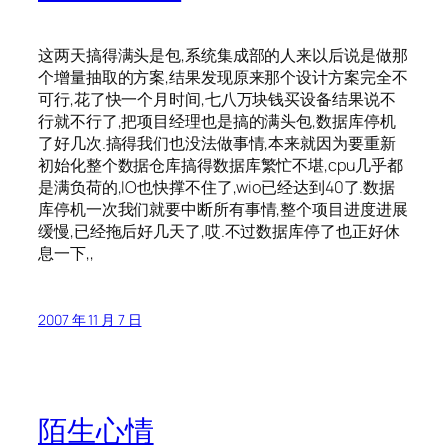
这两天搞得满头是包,系统集成部的人来以后说是做那
个增量抽取的方案,结果发现原来那个设计方案完全不
可行,花了快一个月时间,七八万块钱买设备结果说不
行就不行了,把项目经理也是搞的满头包,数据库停机
了好几次.搞得我们也没法做事情,本来就因为要重新
初始化整个数据仓库搞得数据库繁忙不堪,cpu几乎都
是满负荷的,IO也快撑不住了,wio已经达到40了.数据
库停机一次我们就要中断所有事情,整个项目进度进展
缓慢,已经拖后好几天了,哎.不过数据库停了也正好休
息一下,,
2007 年 11 月 7 日
陌生心情