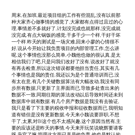
周末,在加班,最近项目组的工作有些混乱,没有以前那
种大家齐心做事情的感觉了,大家都有点得过且过的心
理,事情差不多就好了,计划没完成也就那样,没完成就
没完成,有点大锅饭的感觉,干多干少一个样,干好干坏
一个样.昨天的测试是一场灾难,回来小廖的心情很不
好,说从今开始让我负责项目的内部管理工作,怎么讲
呢,这个事情也没那么简单,小魏他也做的很认真,是太
相信我们了吧.只是问我们改好了没有,说改好了就没
有再去检查,所以这次错误都要他担当责任,其实有几
个事情也是我的责任,我还以为是个普通培训而已,没
有太在意,有几个关键数据算法有大幅改动,我没有同
步所有数据,只更新了主界面而已,导致多处查出来的
数据不一致,同期往期的算法改动以后导致时间还未到
数据库中就有数据.有几个房产数据是我没有去验证,
我只是看了下主要的税收申报和征收数据而已,我明知
道有错但是没有更新数据,今天来小魏说要辞职,不想
干了,太累,对BI这个也不太感兴趣,这个原因当然有,主
要的应该还是昨天的事情,今天来开玩笑说晓辉要请客
呀,升官了嘛,管理这方面已直是他负责.他也是默认的