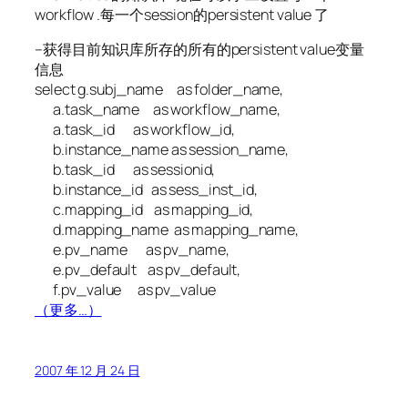
workflow .每一个session的persistent value 了
–获得目前知识库所存的所有的persistent value变量
信息
select g.subj_name as folder_name,
a.task_name as workflow_name,
a.task_id as workflow_id,
b.instance_name as session_name,
b.task_id as sessionid,
b.instance_id as sess_inst_id,
c.mapping_id as mapping_id,
d.mapping_name as mapping_name,
e.pv_name as pv_name,
e.pv_default as pv_default,
f.pv_value as pv_value
（更多…）
2007 年 12 月 24 日