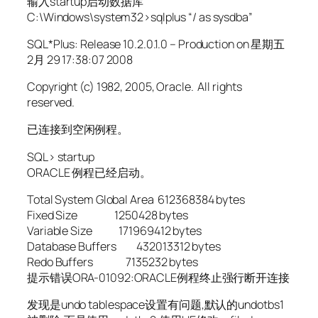
输入startup启动数据库
C:\Windows\system32>sqlplus “/ as sysdba”
SQL*Plus: Release 10.2.0.1.0 – Production on 星期五
2月 29 17:38:07 2008
Copyright (c) 1982, 2005, Oracle. All rights
reserved.
已连接到空闲例程。
SQL> startup
ORACLE 例程已经启动。
Total System Global Area 612368384 bytes
Fixed Size 1250428 bytes
Variable Size 171969412 bytes
Database Buffers 432013312 bytes
Redo Buffers 7135232 bytes
提示错误ORA-01092:ORACLE例程终止强行断开连接
发现是undo tablespace设置有问题,默认的undotbs1