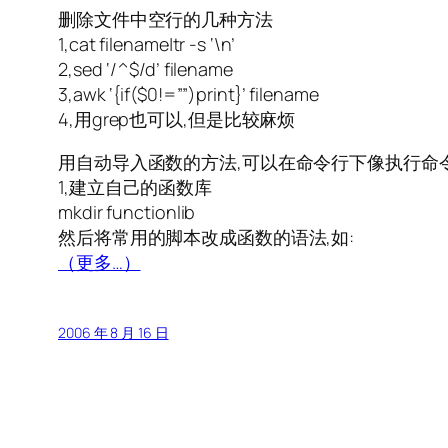
删除文件中空行的几种方法
1,cat filename|tr -s ‘\n’
2,sed ‘/^$/d’ filename
3,awk ‘{if($0!=””)print}’ filename
4,用grep也可以,但是比较麻烦
用自动导入函数的方法,可以在命令行下像执行命令
1,建立自己的函数库
mkdir functionlib
然后将常用的脚本改成函数的语法,如:
（更多…）
2006 年 8 月 16 日