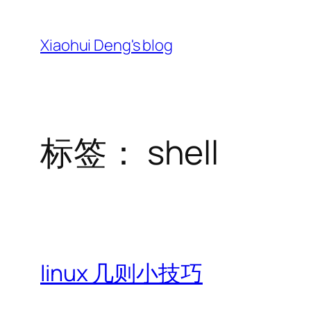
跳
至
Xiaohui Deng's blog
内
容
标签：
shell
linux 几则小技巧