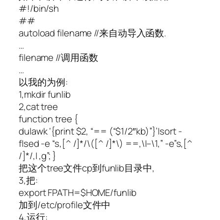
#!/bin/sh
##
autoload filename //来自动导入函数.
…
filename //调用函数
…
以我的为例:
1,mkdir funlib
2,cat tree
function tree {
du|awk ‘{print $2, “== (“$1/2″kb)”}’|sort -
f|sed -e “s,[^ /]*/\([^ /]*\) ==,\|–\1,” -e”s,[^
/]*/,| ,g”; }
把这个tree文件cp到funlib目录中,
3,把:
export FPATH=$HOME/funlib
加到/etc/profile文件中
4,运行: