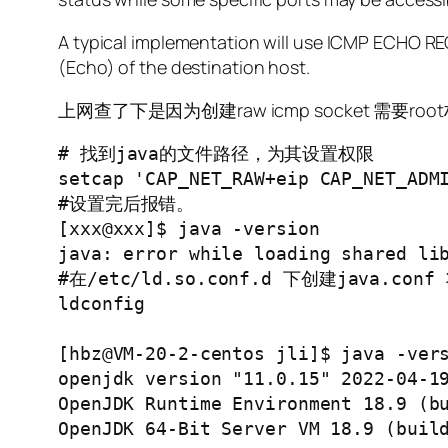
A typical implementation will use ICMP ECHO 
(Echo) of the destination host.
上网查了下是因为创建raw icmp socket 需要roo
# 找到java的文件路径，为其设置权限

setcap 'CAP_NET_RAW+eip CAP_NET_ADMI
#设置完后报错。

[xxx@xxx]$ java -version

java: error while loading shared lib
#在/etc/ld.so.conf.d 下创建java.c
ldconfig

[hbz@VM-20-2-centos jli]$ java -vers
openjdk version "11.0.15" 2022-04-19
OpenJDK Runtime Environment 18.9 (bu
OpenJDK 64-Bit Server VM 18.9 (build