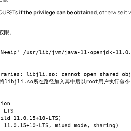
REQUESTs
if the privilege can be obtained
, otherwise it 
t权限。
N+eip' /usr/lib/jvm/java-11-openjdk-11.0.
raries: libjli.so: cannot open shared obj
onf 将libjli.so所在路径加入其中后以root用户执行命令

ion

 LTS

ild 11.0.15+10-LTS)

 11.0.15+10-LTS, mixed mode, sharing)
