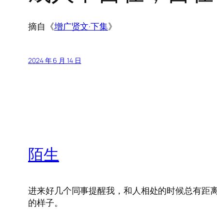
摘自《
增广贤文·下集
》
2024 年 6 月 14 日
陌生
进来好几个同事提醒我，和人相处的时候总有距
的样子。