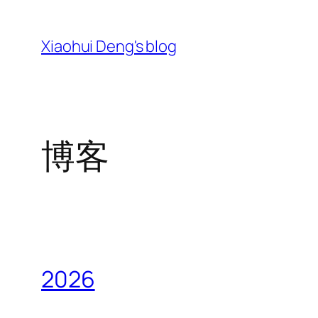
跳
至
Xiaohui Deng's blog
内
容
博客
2026