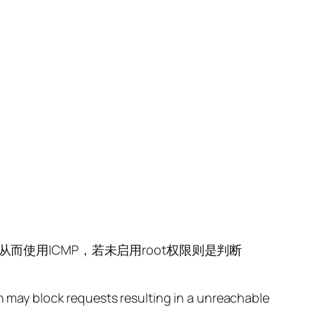
从而使用ICMP，若未启用root权限则是判断
on may block requests resulting in a unreachable