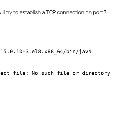
will try to establish a TCP connection on port 7
15.0.10-3.el8.x86_64/bin/java

ect file: No such file or directory
