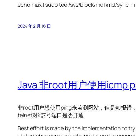
echo max | sudo tee /sys/block/md1/md/sync_
2024 年 2 月 16 日
Java 非root用户使用icmp p
非root用户想使用ping来监测网站，但是却报错
telnet对端7号端口是否开通
Best effort is made by the implementation to try
status while some specific ports may be accessi