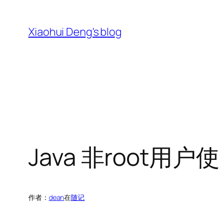
跳
至
Xiaohui Deng's blog
内
容
Java 非root用户使
作者：
dean
在
随记