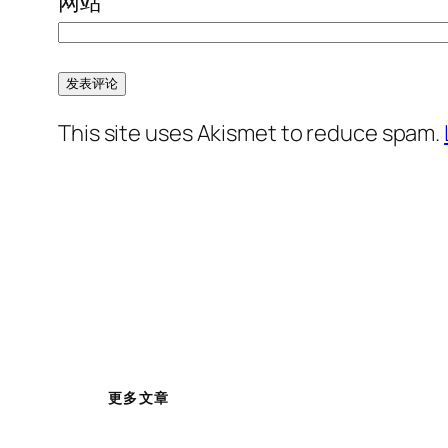
网站
This site uses Akismet to reduce spam.
更多文章