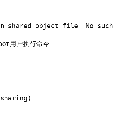
n shared object file: No such 
root用户执行命令

sharing)
