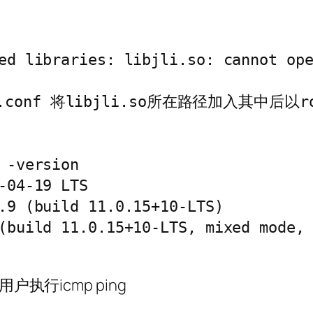
ed libraries: libjli.so: cannot ope
ava.conf 将libjli.so所在路径加入其中后以
-version

-04-19 LTS

.9 (build 11.0.15+10-LTS)

(build 11.0.15+10-LTS, mixed mode, 
户执行icmp ping