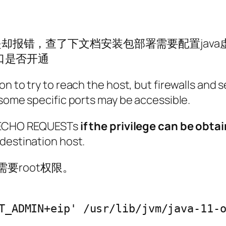
但是却报错，查了下文档安装包部署需要配置java虚
端口是否开通
on to try to reach the host, but firewalls and
 some specific ports may be accessible.
MP ECHO REQUESTs
if the privilege can be obta
destination host.
 需要root权限。
T_ADMIN+eip' /usr/lib/jvm/java-11-