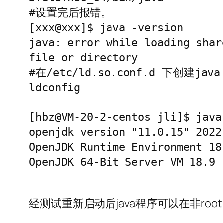
#设置完后报错。

[xxx@xxx]$ java -version

java: error while loading shar
file or directory

#在/etc/ld.so.conf.d 下创建j
ldconfig

[hbz@VM-20-2-centos jli]$ java 
openjdk version "11.0.15" 2022
OpenJDK Runtime Environment 18
OpenJDK 64-Bit Server VM 18.9 
经测试重新启动后java程序可以在非root用