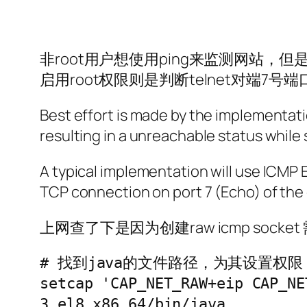
非root用户想使用ping来监测网站，
启用root权限则是判断telnet对端7号
Best effort is made by the implementati
resulting in a unreachable status while
A typical implementation will use IC
TCP connection on port 7 (Echo) of the 
上网查了下是因为创建raw icmp socket
# 找到java的文件路径，为其设置权限

setcap 'CAP_NET_RAW+eip CAP_NE
3.el8.x86_64/bin/java
