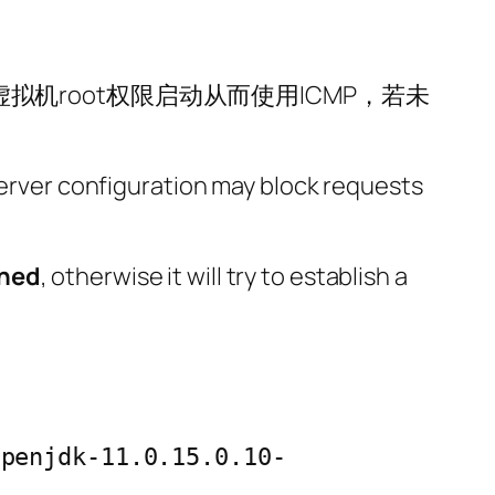
拟机root权限启动从而使用ICMP，若未
 server configuration may block requests
ined
, otherwise it will try to establish a
openjdk-11.0.15.0.10-