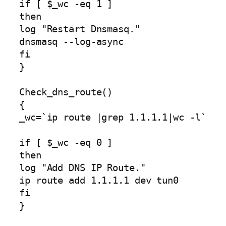
if [ $_wc -eq 1 ]

then

log "Restart Dnsmasq."

dnsmasq --log-async

fi

}

Check_dns_route()

{

_wc=`ip route |grep 1.1.1.1|wc -l`       

if [ $_wc -eq 0 ]

then     

log "Add DNS IP Route."                            

ip route add 1.1.1.1 dev tun0

fi 

}
