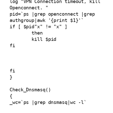
log "VPN Connection timeout, kill 
Openconnect. "

pid=`ps |grep openconnect |grep 
authgroup|awk '{print $1}'`

if [ $pid"x" != "x" ]

        then

        kill $pid

fi

fi

}

Check_Dnsmasq()

{

_wc=`ps |grep dnsmasq|wc -l`
