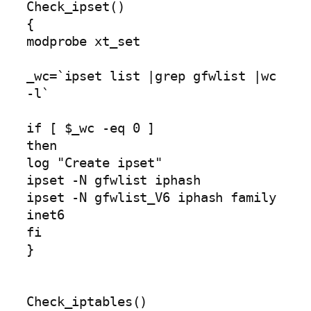
Check_ipset()

{

modprobe xt_set

_wc=`ipset list |grep gfwlist |wc 
-l`

if [ $_wc -eq 0 ] 

then

log "Create ipset"

ipset -N gfwlist iphash

ipset -N gfwlist_V6 iphash family 
inet6

fi

}

Check_iptables()
