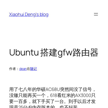
跳
至
Xiaohui Deng's blog
内
容
Ubuntu 搭建gfw路由器
作者：
dean
在
随记
用了七八年的华硕AC68U突然间没了信号，
没辙只能再买一个，618看红米的AX3000只
要一百多，就下手买了一台。到手以后才发
现是256MB内存版本的，也不好装