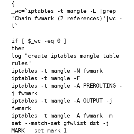
{

_wc=`iptables -t mangle -L |grep 
'Chain fwmark (2 references)'|wc -
l`

if [ $_wc -eq 0 ]

then

log "create iptables mangle table 
rules"

iptables -t mangle -N fwmark

iptables -t mangle -F

iptables -t mangle -A PREROUTING -
j fwmark

iptables -t mangle -A OUTPUT -j 
fwmark

iptables -t mangle -A fwmark -m 
set --match-set gfwlist dst -j 
MARK --set-mark 1
