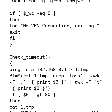
_wc=`ifconfig |grep tun0|wc -l`

if [ $_wc -eq 0 ]      

then

log "No VPN Connection, exiting."                   

exit

fi

}

Check_timeout()

{

ping -c 5 192.168.8.1 > 1.tmp

P1=$(cat 1.tmp| grep 'loss' | awk 
-F ',' '{ print $3 }' | awk -F "%" 
'{ print $1 }')

if [ $P1 -gt 80 ]

then

cat 1.tmp
