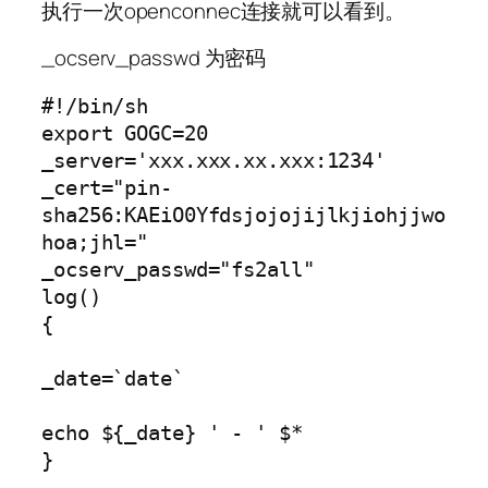
执行一次openconnec连接就可以看到。
_ocserv_passwd 为密码
#!/bin/sh

export GOGC=20

_server='xxx.xxx.xx.xxx:1234'

_cert="pin-
sha256:KAEiO0Yfdsjojojijlkjiohjjwo
hoa;jhl="

_ocserv_passwd="fs2all"

log()

{

_date=`date`

echo ${_date} ' - ' $*

}
