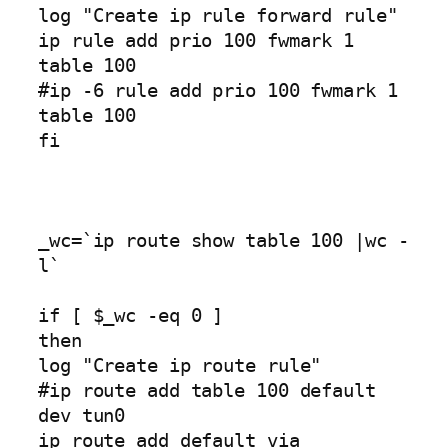
log "Create ip rule forward rule"            

ip rule add prio 100 fwmark 1 
table 100

#ip -6 rule add prio 100 fwmark 1 
table 100

fi 

_wc=`ip route show table 100 |wc -
l`

if [ $_wc -eq 0 ]

then

log "Create ip route rule"

#ip route add table 100 default 
dev tun0

ip route add default via 