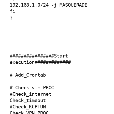
192.168.1.0/24 -j MASQUERADE

fi

}

################Start 
execution#############

# Add_Crontab

# Check_vlm_PROC

#Check_internet

Check_timeout

#Check_KCPTUN

Check_VPN_PROC
