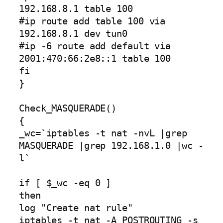
192.168.8.1 table 100

#ip route add table 100 via 
192.168.8.1 dev tun0

#ip -6 route add default via 
2001:470:66:2e8::1 table 100

fi

}

Check_MASQUERADE()

{

_wc=`iptables -t nat -nvL |grep 
MASQUERADE |grep 192.168.1.0 |wc -
l`

if [ $_wc -eq 0 ]

then

log "Create nat rule"

iptables -t nat -A POSTROUTING -s 