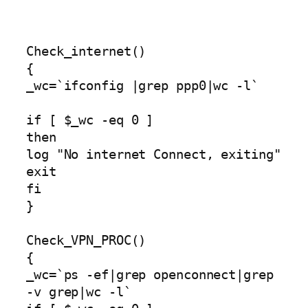
Check_internet()

{

_wc=`ifconfig |grep ppp0|wc -l`

if [ $_wc -eq 0 ]

then

log "No internet Connect, exiting"

exit

fi

}

Check_VPN_PROC()

{

_wc=`ps -ef|grep openconnect|grep 
-v grep|wc -l`                                                                                                                                               
