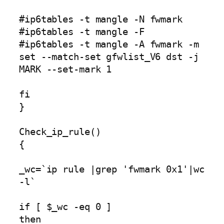
#ip6tables -t mangle -N fwmark

#ip6tables -t mangle -F   

#ip6tables -t mangle -A fwmark -m 
set --match-set gfwlist_V6 dst -j 
MARK --set-mark 1

fi

}

Check_ip_rule()

{

_wc=`ip rule |grep 'fwmark 0x1'|wc 
-l`

if [ $_wc -eq 0 ]      

then       
