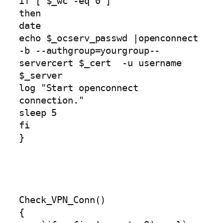
if [ $_wc -eq 0 ]                    

then       

date                                                                                                      

echo $_ocserv_passwd |openconnect 
-b --authgroup=yourgroup--
servercert $_cert  -u username 
$_server

log "Start openconnect 
connection."

sleep 5

fi

}

Check_VPN_Conn()

{
