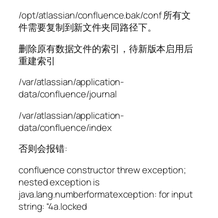
/opt/atlassian/confluence.bak/conf 所有文
件需要复制到新文件夹同路径下。
删除原有数据文件的索引，待新版本启用后
重建索引
/var/atlassian/application-
data/confluence/journal
/var/atlassian/application-
data/confluence/index
否则会报错:
confluence constructor threw exception;
nested exception is
java.lang.numberformatexception: for input
string: “4a.locked