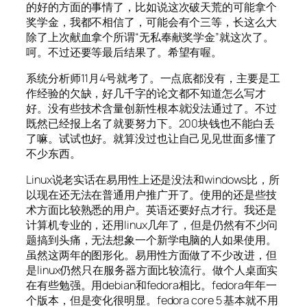
的好的方面的事情了，比如说这次破天荒的可能拿个
奖学金，我都不相信了，可能会有个三等，长这么大
除了上次献血拿个所谓“无私奉献奖学金”就这次了。
呵。不过还要等最后结果了。希望有喔。
系统分析师11月4号就考了。一点底都没有，主要是工
作经验的欠缺，好几千字的论文都不知道怎么写才
好。没有些技术含量创新性根本就没法通过了。不过
既然已经报上名了就要努力下。200块钱也不能白丢
了嘛。试试也好。就算没过也让自己见见世面多懂了
不少东西。
Linux说老实话在易用性上还是没法和windows比，所
以现在还无法在普通用户推广开了。使用的还是些技
术方面比较熟悉的用户。英语还要好点才行。我还是
计算机专业的，还用linux几年了，但是仍然有不少问
题搞到头痛，无法想象一个新学电脑的人如果使用。
虽然这两年的图形化。易用性方面做了不少改进，但
是linux仍然只在服务器方面比较流行。做个人桌面实
在有些勉强。用debian和fedora相比。fedora年年一
个版本，但是变化很明显。fedora core 5 基本就不用