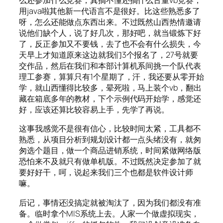
么还参加什么竞赛，真搞不懂还搞什么古董vb竞赛，
用java啦其他新一代语言不是很好。比这些熟悉多了
呀，怎么还能做点东西出来。不过既然山西热情邀请
说他们缺个人，说了好几次，那好吧，就当锻炼下好
了，反正参加又不要钱，去了也不会有什么损失，今
天早上才知道原来这边就我们3个报名了，27号就要
交作品，然后在我们和本部计算机系间挑一个队代表
理工参赛，算算只有1个星期了，汗，我还要从零开始
学，就山西懂得比较多，晕死啦，马上装个vb，翻出
藏在箱底多年的教材，下个示例代码开始学，感觉还
好，应该还算比较容易上手，先学了再说。
这事我感觉不是很有信心，比较时间太紧，工具都不
熟悉，从项目分析到规划设计都一点头绪没有，就匆
匆选个题目，做一个商品进销系统，时间紧做网络版
恐怕来不及就只有做单机版。不过既然决定参加了就
要好好干，呵，说起来我们三个也都是软件设计师
嘛。
后记，事情还没搞定就被淘汰了，因为我们都没有准
备。临时拿个MIS系统上去。人家一个做虚拟现实，