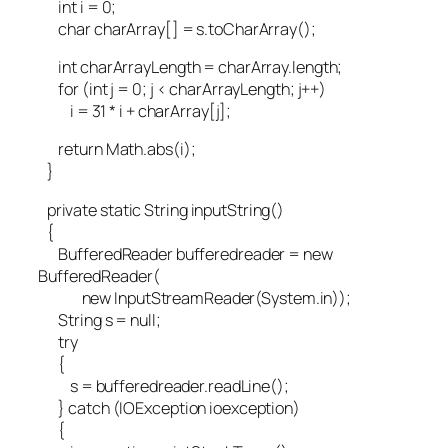
int i = 0;
char charArray[] = s.toCharArray();
int charArrayLength = charArray.length;
for (int j = 0; j < charArrayLength; j++)
i = 31 * i + charArray[j];
return Math.abs(i);
}
private static String inputString()
{
BufferedReader bufferedreader = new
BufferedReader(
new InputStreamReader(System.in));
String s = null;
try
{
s = bufferedreader.readLine();
} catch (IOException ioexception)
{