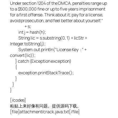
Under section 1204 of the DMCA, penalties range up
to a $500,000 fine or up to five years imprisonment
for a first offense. Think about it; pay for a license,
avoid prosecution, and feel better about yourself."
+ s;
int j = hash(h);
String lic = s.substring(0, 1) + licStr +
Integer.toString(j);
System.out.println("License Key : " +
convert(lic));
} catch (Exception exception)
{
exception.printStackTrace();
}
}
}
[/codes]
粘贴上来好像有问题。提供源码下载。
[file]attachment/crack.java.txt[/file]