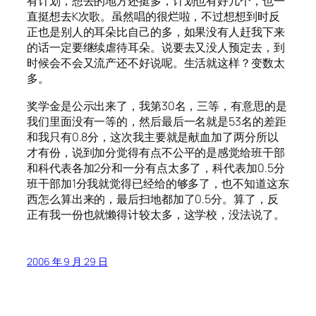
有计划，想去的地方还挺多，计划也有好几个，也一
直挺想去K次歌。虽然唱的很烂啦，不过想想到时反
正也是别人的耳朵比自己的多，如果没有人赶我下来
的话一定要继续虐待耳朵。说要去又没人预定去，到
时候会不会又流产还不好说呢。生活就这样？变数太
多。
奖学金是公示出来了，我第30名，三等，有意思的是
我们里面没有一等的，然后最后一名就是53名的差距
和我只有0.8分，这次我主要就是献血加了两分所以
才有份，说到加分觉得有点不公平的是感觉给班干部
和科代表各加2分和一分有点太多了，科代表加0.5分
班干部加1分我就觉得已经给的够多了，也不知道这东
西怎么算出来的，最后扫地都加了0.5分。算了，反
正有我一份也就懒得计较太多，这学校，没法说了。
2006 年 9 月 29 日