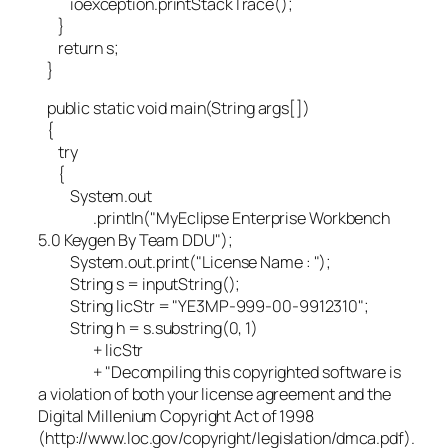
ioexception.printStackTrace();
}
return s;
}
public static void main(String args[])
{
try
{
System.out
.println("MyEclipse Enterprise Workbench
5.0 Keygen By Team DDU");
System.out.print("License Name : ");
String s = inputString();
String licStr = "YE3MP-999-00-9912310";
String h = s.substring(0, 1)
+ licStr
+ "Decompiling this copyrighted software is
a violation of both your license agreement and the
Digital Millenium Copyright Act of 1998
(http://www.loc.gov/copyright/legislation/dmca.pdf).