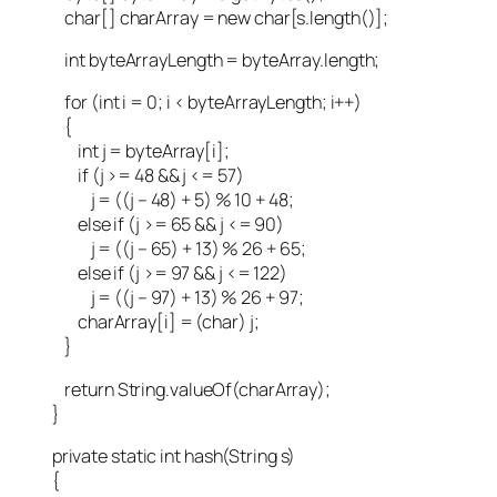
char[] charArray = new char[s.length()];
int byteArrayLength = byteArray.length;
for (int i = 0; i < byteArrayLength; i++)
{
int j = byteArray[i];
if (j >= 48 && j <= 57)
j = ((j – 48) + 5) % 10 + 48;
else if (j >= 65 && j <= 90)
j = ((j – 65) + 13) % 26 + 65;
else if (j >= 97 && j <= 122)
j = ((j – 97) + 13) % 26 + 97;
charArray[i] = (char) j;
}
return String.valueOf(charArray);
}
private static int hash(String s)
{