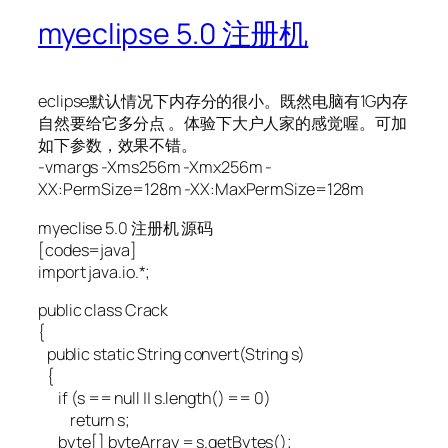
myeclipse 5.0 注册机
eclipse默认情况下内存分的很小。既然电脑有1G内存
自然要给它多分点 。体验下大户人家的感觉喔。可加
如下参数，效果不错。
-vmargs -Xms256m -Xmx256m -
XX:PermSize=128m -XX:MaxPermSize=128m
myeclise 5.0 注册机 源码
[codes=java]
import java.io.*;
public class Crack
{
public static String convert(String s)
{
if (s == null || s.length() == 0)
return s;
byte[] byteArray = s.getBytes();