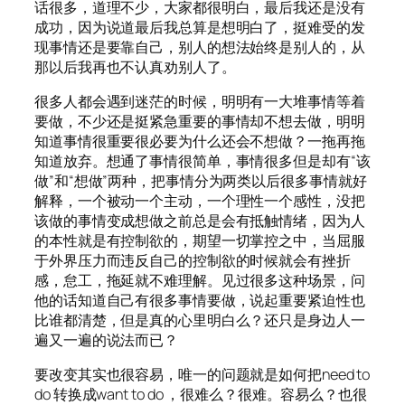
话很多，道理不少，大家都很明白，最后我还是没有
成功，因为说道最后我总算是想明白了，挺难受的发
现事情还是要靠自己，别人的想法始终是别人的，从
那以后我再也不认真劝别人了。
很多人都会遇到迷茫的时候，明明有一大堆事情等着
要做，不少还是挺紧急重要的事情却不想去做，明明
知道事情很重要很必要为什么还会不想做？一拖再拖
知道放弃。想通了事情很简单，事情很多但是却有“该
做”和“想做”两种，把事情分为两类以后很多事情就好
解释，一个被动一个主动，一个理性一个感性，没把
该做的事情变成想做之前总是会有抵触情绪，因为人
的本性就是有控制欲的，期望一切掌控之中，当屈服
于外界压力而违反自己的控制欲的时候就会有挫折
感，怠工，拖延就不难理解。见过很多这种场景，问
他的话知道自己有很多事情要做，说起重要紧迫性也
比谁都清楚，但是真的心里明白么？还只是身边人一
遍又一遍的说法而已？
要改变其实也很容易，唯一的问题就是如何把need to
do 转换成want to do ，很难么？很难。容易么？也很