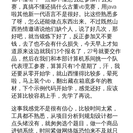
赛，真搞不懂还搞什么古董vb竞赛，用java
啦其他新一代语言不是很好。比这些熟悉多
了呀，怎么还能做点东西出来。不过既然山
西热情邀请说他们缺个人，说了好几次，那
好吧，就当锻炼下好了，反正参加又不要
钱，去了也不会有什么损失，今天早上才知
道原来这边就我们3个报名了，27号就要交作
品，然后在我们和本部计算机系间挑一个队
代表理工参赛，算算只有1个星期了，汗，我
还要从零开始学，就山西懂得比较多，晕死
啦，马上装个vb，翻出藏在箱底多年的教
材，下个示例代码开始学，感觉还好，应该
还算比较容易上手，先学了再说。
这事我感觉不是很有信心，比较时间太紧，
工具都不熟悉，从项目分析到规划设计都一
点头绪没有，就匆匆选个题目，做一个商品
进销系统，时间紧做网络版恐怕来不及就只