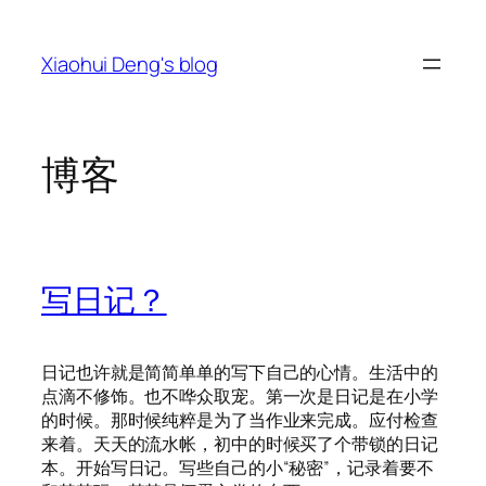
跳
至
Xiaohui Deng's blog
内
容
博客
写日记？
日记也许就是简简单单的写下自己的心情。生活中的
点滴不修饰。也不哗众取宠。第一次是日记是在小学
的时候。那时候纯粹是为了当作业来完成。应付检查
来着。天天的流水帐，初中的时候买了个带锁的日记
本。开始写日记。写些自己的小“秘密”，记录着要不