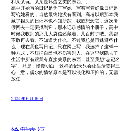
和某某玩。某某是坏蛋之类的东西。。
高中开始写的日记是为了写她，写着写着好像日记是
写给她看的，当然最终她没有看到。高考以后那本我
藏了很久的日记本也不知所踪，我挺想念它，这次暑
假回去一定要找到它，那本记录感情的小册子，高中
时候我收到的那几大袋信还藏着。几百封了吧。我都
不敢再去看。不知道为什么。不过我总是再逃避些什
么，现在我也写日记。只在网上写，我选择了这样一
种方式，不压抑自己也不伤害别人。在这里我隐去了
生活中所有跟我有直接关系的东西，甚至我想“忘记名
字”。只是，慢慢明白，这样的记录只会让生活变得三
心二意，偶尔的情绪原本是可以淡化和压抑的，无需
放任。
2004 年 6 月 15 日
给我幸福。