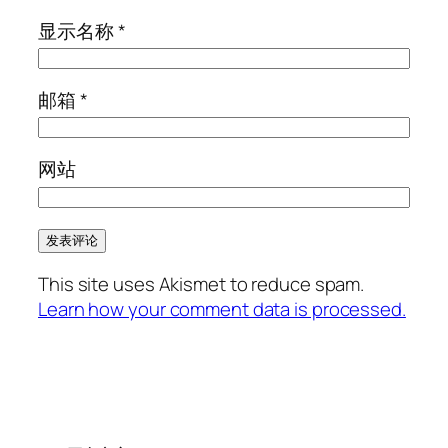
显示名称
*
邮箱
*
网站
This site uses Akismet to reduce spam.
Learn how your comment data is processed.