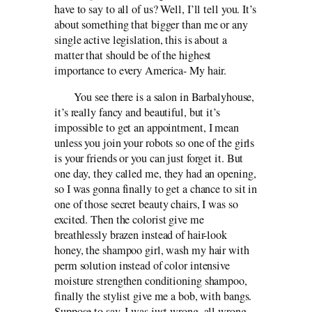
have to say to all of us? Well, I’ll tell you. It’s
about something that bigger than me or any
single active legislation, this is about a
matter that should be of the highest
importance to every America- My hair.
You see there is a salon in Barbalyhouse,
it’s really fancy and beautiful, but it’s
impossible to get an appointment, I mean
unless you join your robots so one of the girls
is your friends or you can just forget it. But
one day, they called me, they had an opening,
so I was gonna finally to get a chance to sit in
one of those secret beauty chairs, I was so
excited. Then the colorist give me
breathlessly brazen instead of hair-look
honey, the shampoo girl, wash my hair with
perm solution instead of color intensive
moisture strengthen conditioning shampoo,
finally the stylist give me a bob, with bangs.
Suppose to say, I was just wrong, all wrong,