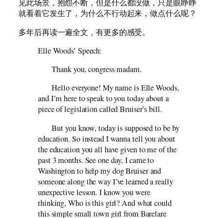
见此场景，抱怨不断，但是什么都没做，只是眼睁睁
就看着它发生了，为什么不行动起来，做点什么呢？
多年后再读一遍全文，有更多的感受。
Elle Woods’ Speech:
Thank you, congress madam.
Hello everyone! My name is Elle Woods,
and I’m here to speak to you today about a
piece of legislation called Bruiser’s bill.
But you know, today is supposed to be by
education. So instead I wanna tell you about
the education you all have given to me of the
past 3 months. See one day, I came to
Washington to help my dog Bruiser and
someone along the way I’ve learned a really
unexpective lesson. I know you were
thinking, Who is this girl? And what could
this simple small town girl from Barelare