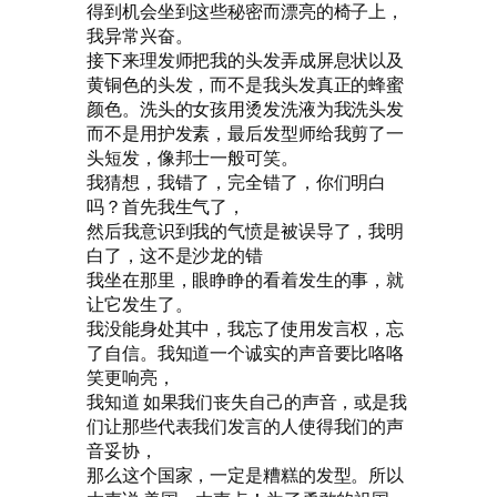
得到机会坐到这些秘密而漂亮的椅子上，
我异常兴奋。
接下来理发师把我的头发弄成屏息状以及
黄铜色的头发，而不是我头发真正的蜂蜜
颜色。洗头的女孩用烫发洗液为我洗头发
而不是用护发素，最后发型师给我剪了一
头短发，像邦士一般可笑。
我猜想，我错了，完全错了，你们明白
吗？首先我生气了，
然后我意识到我的气愤是被误导了，我明
白了，这不是沙龙的错
我坐在那里，眼睁睁的看着发生的事，就
让它发生了。
我没能身处其中，我忘了使用发言权，忘
了自信。我知道一个诚实的声音要比咯咯
笑更响亮，
我知道 如果我们丧失自己的声音，或是我
们让那些代表我们发言的人使得我们的声
音妥协，
那么这个国家，一定是糟糕的发型。所以