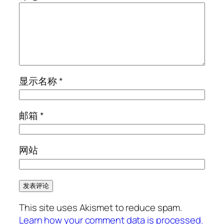
显示名称
*
邮箱
*
网站
This site uses Akismet to reduce spam.
Learn how your comment data is processed.