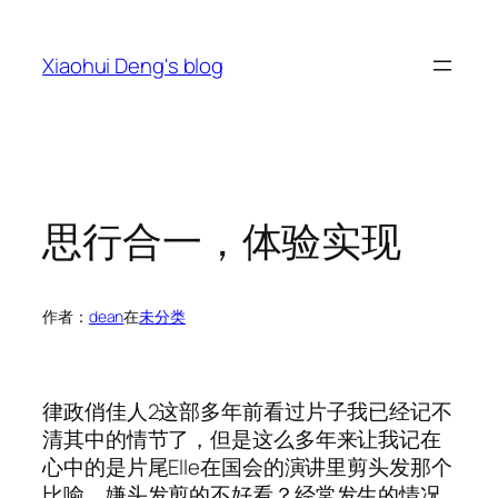
跳
至
Xiaohui Deng's blog
内
容
思行合一，体验实现
作者：
dean
在
未分类
律政俏佳人2这部多年前看过片子我已经记不
清其中的情节了，但是这么多年来让我记在
心中的是片尾Elle在国会的演讲里剪头发那个
比喻。嫌头发剪的不好看？经常发生的情况