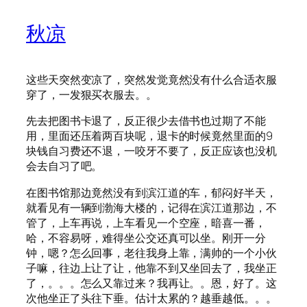
秋凉
这些天突然变凉了，突然发觉竟然没有什么合适衣服
穿了，一发狠买衣服去。。
先去把图书卡退了，反正很少去借书也过期了不能
用，里面还压着两百块呢，退卡的时候竟然里面的9
块钱自习费还不退，一咬牙不要了，反正应该也没机
会去自习了吧。
在图书馆那边竟然没有到滨江道的车，郁闷好半天，
就看见有一辆到渤海大楼的，记得在滨江道那边，不
管了，上车再说，上车看见一个空座，暗喜一番，
哈，不容易呀，难得坐公交还真可以坐。刚开一分
钟，嗯？怎么回事，老往我身上靠，满帅的一个小伙
子嘛，往边上让了让，他靠不到又坐回去了，我坐正
了，。。。怎么又靠过来？我再让。。恩，好了。这
次他坐正了头往下垂。估计太累的？越垂越低。。。