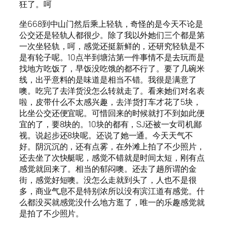
狂了。呵
坐668到中山门然后乘上轻轨，奇怪的是今天不论是
公交还是轻轨人都很少。除了我以外她们三个都是第
一次坐轻轨，呵，感觉还挺新鲜的，还研究轻轨是不
是有轮子呢。10点半到塘沽第一件事情不是去玩而是
找地方吃饭了，早饭没吃饿的都不行了。要了几碗米
线，出乎意料的是味道是相当不错。我很是满意了
噢。吃完了去洋货没怎么转就走了。看来她们对名表
啦，皮带什么不太感兴趣，去洋货打车才花了5块，
比坐公交还便宜呢。可惜回来的时候就打不到如此便
宜的了，要8块的。10块的都有，SJ还被一女司机鄙
视。说起步还8块呢。还说了她一通。今天天气不
好。阴沉沉的，还有点雾，在外滩上拍了不少照片，
还去坐了次快艇呢，感觉不错就是时间太短，刚有点
感觉就回来了。相当的郁闷噢。还去了趟所谓的金
街，感觉好短噢。没怎么走就到头了，人也不是很
多，商业气息不是特别浓所以没有滨江道有感觉。什
么都没买就感觉没什么地方逛了，唯一的乐趣感觉就
是拍了不少照片。