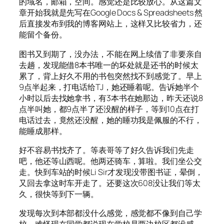
的域名，邮箱，空间。感觉还是比较放心。从这篇文
章开始我就是先写在Google Docs & Spreadsheets 然
后直接发布到我的博客网站上，这样又比较省力，还
能留个备份。
图书又到期了，没办法，不能在网上续借了非要亲自
去趟，发现能借8本书唯一的坏处就是还书的时候太
累了，背上好久不用的书包突然找不到感觉了。早上
9点半起来，打电话给TJ，她还睡着呢。告诉她半个
小时以后去找她拿书，有3本书在她那边，昨天还说8
点半叫她，都9点半了还没醒的样子，等到10点在打
电话过去，竟然还没醒，她的睡功我是佩服的不行，
能睡成那样。
好不容易书找齐了。等表哥等了好久告诉我们先走
吧，他还等山西呢。他两还骑车，算啦。我们坐公交
走。快到车站的时候Li Sir才发现没带图书证，晕倒，
又回去拿这时车开走了。还要这次608没让我们等太
久，很快等到下一辆。
发现每次到本部都没什么感觉，感觉都不像到自己学