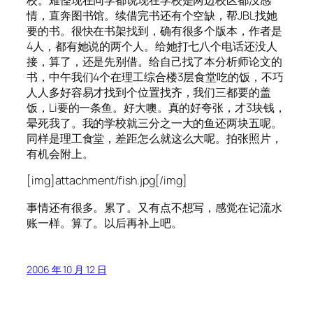
校。难怪现在同学都说现在学校是两边校区都没感
情，直奔图书馆。续借完书还有个空缺，帮JBL找她
要的书。很快在书架找到，确有很多个版本，作者是
4人，都有她说的两个人。给她打七八个电话还没人
接，算了，还是先别借。给自己找了本分析师论文的
书，中午我们4个在理工综合楼3层食堂吃的饭，不巧
人人多好容易才找到个位置找齐，我们三都要的盖
饭，Li要的一条鱼。好大噢。真的好夸张，才3块钱，
晕死我了。我的学校就三分之一大的鱼还两块五呢。
同样是理工食堂，差距怎么就这么大呢。拍张照片，
有机会附上。
[img]attachment/fish.jpg[/img]
事情还有很多。累了。又有点不想写，感觉在记流水
账一样。算了。以后再补上吧。
2006 年 10 月 12 日