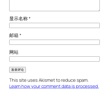
显示名称
*
邮箱
*
网站
This site uses Akismet to reduce spam.
Learn how your comment data is processed.