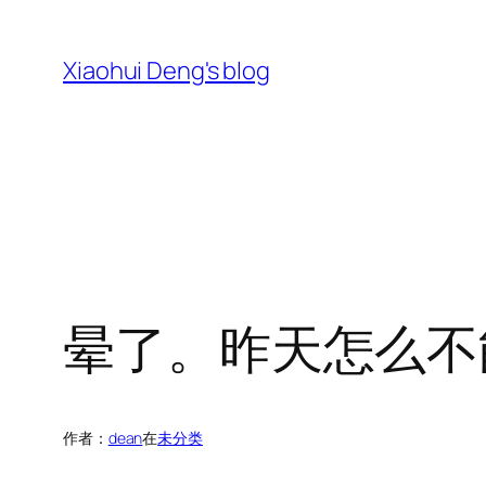
跳
至
Xiaohui Deng's blog
内
容
晕了。昨天怎么不
作者：
dean
在
未分类