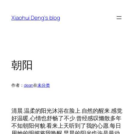
跳
至
Xiaohui Deng's blog
内
容
朝阳
作者：
dean
在
未分类
清晨.温柔的阳光沐浴在脸上.自然的醒来.感觉
好温暖,心情也舒畅了不少.曾经感叹懒散多年
不知朝阳何貌.看来上天听到了我的心愿.每日
用她的明媚将我唤醒.早晨的阳光也许是最动