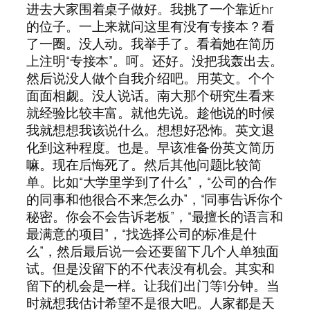
进去大家围着桌子做好。我挑了一个靠近hr
的位子。一上来就问这里有没有专接本？看
了一圈。没人动。我举手了。看着她在简历
上注明“专接本”。呵。还好。没把我轰出去。
然后说没人做个自我介绍吧。用英文。个个
面面相觑。没人说话。南大那个研究生看来
就经验比较丰富。就他先说。趁他说的时候
我就想想我该说什么。想想好恐怖。英文退
化到这种程度。也是。早该准备份英文简历
嘛。现在后悔死了。然后其他问题比较简
单。比如“大学里学到了什么” ，“公司的合作
的同事和他很合不来怎么办”，“同事告诉你个
秘密。你会不会告诉老板”，“最擅长的语言和
最满意的项目”，“找选择公司的标准是什
么”，然后最后说一会还要留下几个人单独面
试。但是没留下的不代表没有机会。其实和
留下的机会是一样。让我们出门等1分钟。当
时就想我估计希望不是很大吧。人家都是天