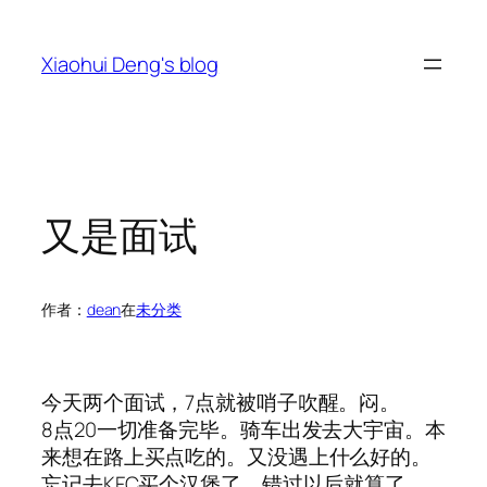
跳
至
Xiaohui Deng's blog
内
容
又是面试
作者：
dean
在
未分类
今天两个面试，7点就被哨子吹醒。闷。
8点20一切准备完毕。骑车出发去大宇宙。本
来想在路上买点吃的。又没遇上什么好的。
忘记去KFC买个汉堡了。错过以后就算了。