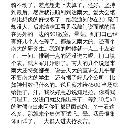
骑不动了。差点想走上去算了。还好。坚持
到最后。然后就很顺利到达南大。爱大会馆
也比想像的好找多了。给我通知说在301.敲门
却没人。后来清洁工看见我敲门说面试的话
在另外的一边的301教室。晕菜。到门口已经
有好几个人在等了。都是天南大的。还有个
南大的研究生。我到的时候就十点二十左右
了。一问。排到十点的还没进去呢。门口填
个表。就大家开始聊了。南大的几个说起来
南大还特受鄙视。说去天大的宣讲会几乎都
不要南大的学生。还有据了好几个公司。比
如神州数码什么的。说月薪才给4500.当场就
给拒了。汗。我没好意思说知足拉。你看我
们理工。没进门就没踢出来了。等到10点40
的时候hr出来问你们都是面试的。？一看这
么多。那就来个集体面试吧。晕。我最恨集
体面试了。一大群人进去抢发言。