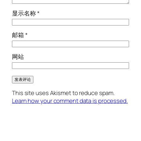
显示名称
*
邮箱
*
网站
This site uses Akismet to reduce spam.
Learn how your comment data is processed.