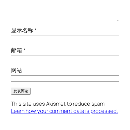
显示名称
*
邮箱
*
网站
This site uses Akismet to reduce spam.
Learn how your comment data is processed.