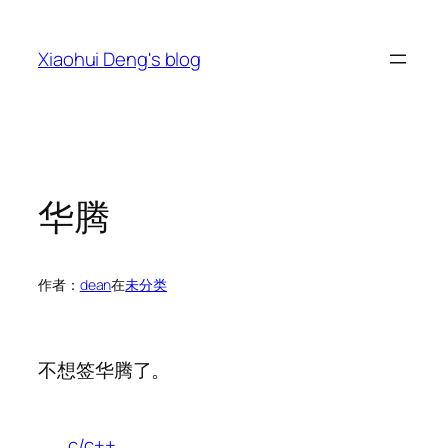
跳
至
Xiaohui Deng's blog
内
容
华腾
作者：
dean
在
未分类
不想签华腾了。
c/c++