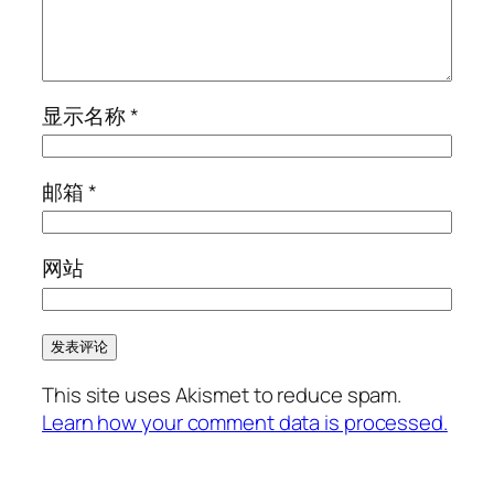
显示名称
*
邮箱
*
网站
This site uses Akismet to reduce spam.
Learn how your comment data is processed.