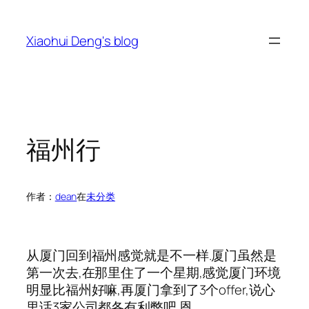
跳
至
Xiaohui Deng's blog
内
容
福州行
作者：
dean
在
未分类
从厦门回到福州感觉就是不一样.厦门虽然是
第一次去,在那里住了一个星期,感觉厦门环境
明显比福州好嘛,再厦门拿到了3个offer,说心
里话3家公司都各有利弊吧.恩