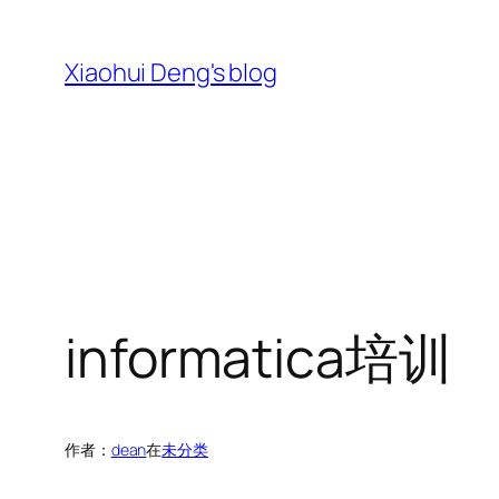
跳
至
Xiaohui Deng's blog
内
容
informatica培训
作者：
dean
在
未分类