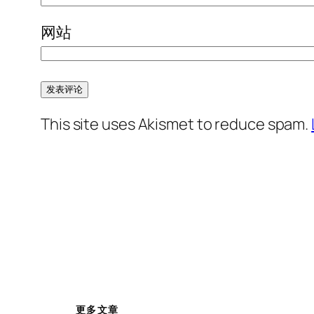
网站
This site uses Akismet to reduce spam.
更多文章