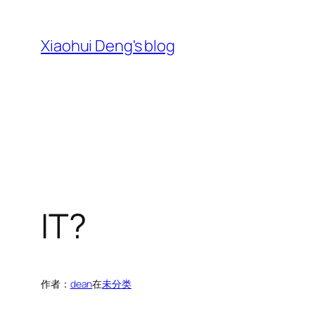
跳
至
Xiaohui Deng's blog
内
容
IT?
作者：
dean
在
未分类