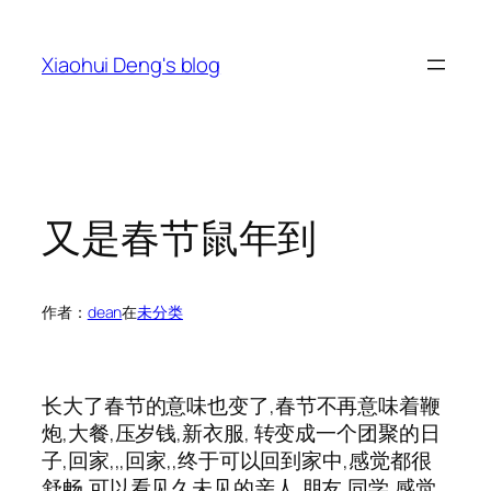
跳
至
Xiaohui Deng's blog
内
容
又是春节鼠年到
作者：
dean
在
未分类
长大了春节的意味也变了,春节不再意味着鞭
炮,大餐,压岁钱,新衣服, 转变成一个团聚的日
子,回家,,,回家,,终于可以回到家中,感觉都很
舒畅,可以看见久未见的亲人,朋友,同学,感觉