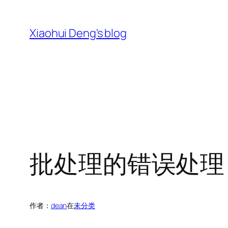
跳
至
Xiaohui Deng's blog
内
容
批处理的错误处理
作者：
dean
在
未分类