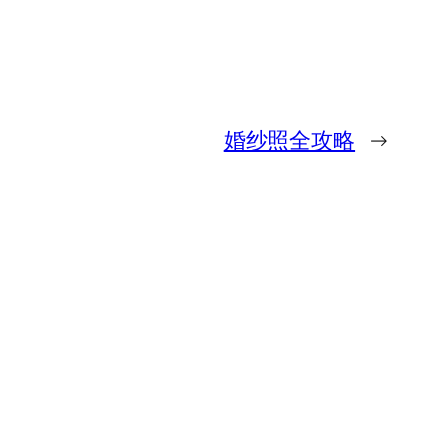
婚纱照全攻略
→