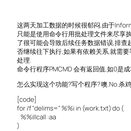
这两天加工数据的时候很郁闷,由于Info
只能是使用命令行用批处理文件来尽享执
了很可能会导致后续任务数据错误,排查
否继续往下执行,如果有依赖关系,就需
处理.
命令行程序PMCMD 会有返回值,如0是
怎么实现这个功能?写个程序? 噢.No.
[code]
for /f "delims=" %%i in (work.txt) do (
%%i||call :aa
)