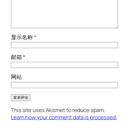
显示名称
*
邮箱
*
网站
This site uses Akismet to reduce spam.
Learn how your comment data is processed.