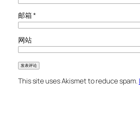
邮箱
*
网站
This site uses Akismet to reduce spam.