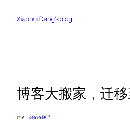
跳
至
Xiaohui Deng's blog
内
容
博客大搬家，迁移至w
作者：
dean
在
随记