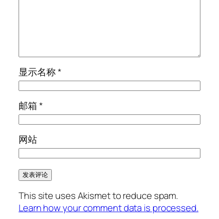
显示名称
*
邮箱
*
网站
This site uses Akismet to reduce spam.
Learn how your comment data is processed.