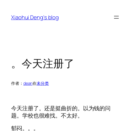
跳
至
Xiaohui Deng's blog
内
容
。今天注册了
作者：
dean
在
未分类
今天注册了。还是挺曲折的。以为钱的问
题。学校也很难找。不太好。
郁闷。。。