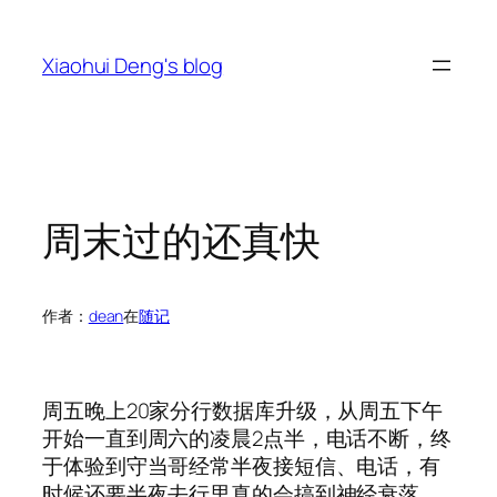
跳
至
Xiaohui Deng's blog
内
容
周末过的还真快
作者：
dean
在
随记
周五晚上20家分行数据库升级，从周五下午
开始一直到周六的凌晨2点半，电话不断，终
于体验到守当哥经常半夜接短信、电话，有
时候还要半夜去行里真的会搞到神经衰落。