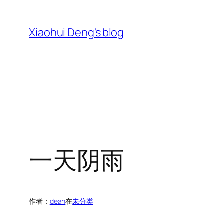
跳
至
Xiaohui Deng's blog
内
容
一天阴雨
作者：
dean
在
未分类