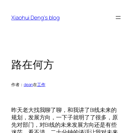
跳
至
Xiaohui Deng's blog
内
容
路在何方
作者：
dean
在
工作
昨天老大找我聊了聊，和我讲了BI线未来的
规划，发展方向，一下子就明了了很多，原
先对部门，对BI线的未来发展方向还是有些
迷茫，看不清。二十分钟的谈话让我对未来