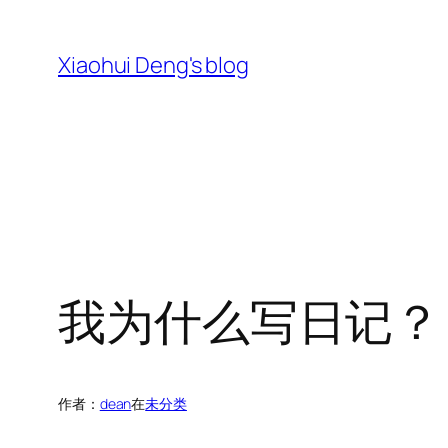
跳
至
Xiaohui Deng's blog
内
容
我为什么写日记？
作者：
dean
在
未分类