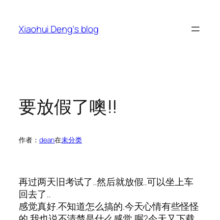
跳
至
Xiaohui Deng's blog
内
容
要放假了噢!!
作者：
dean
在
未分类
再过两天旧考试了..然后就放假..可以坐上车
回去了..
感觉真好.不知道怎么搞的.今天心情有些怪怪
的.我也说不清楚是什么感觉,喔?今天又下载