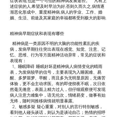
症状表现,也是一个可怕的精神病发展途径。 凡有上
述症状的人,希望及时早治为好,否则久而久之,病情逐
渐恶化形成中、重度精神病,病人的学业、工作、婚
姻、生活、前途及其家庭的幸福都将受到极大的影响.
精神病早期症状和表现有哪些
精神病是一类原因不明的大脑的功能性紊乱的疾
病，发病早期往往突出表现在感觉、知觉、注意、记
忆、思维、行为等方面精神活动异常，常见的症状和
表现有：
1、睡眠障碍 睡眠好坏是精神病人病情变化的晴雨
表，为发病较早的信号，主要表现为入睡困难、易
醒、多梦噩梦、早醒，而且多为无明显原因，无痛苦
体验，更不会主动求医。有的即使彻夜不眠，次日依
然毫无倦意，表面上精力过人，但仔细观察便可发现
病人注意力难集中，语无伦次，情绪易变，做事有始
无终，随时间推移病情就明显暴露。
2、敏感多疑 疑心重重，对别人的言行特别敏感，
看到他人碰头谈话，则认为是谈论自己；热情的招呼