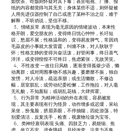
如饮茶、吃饭则怀疑对其下毒；甚至电视、广播、报
纸的内容都觉得与其无关；身体某些不适，则怀疑被
人用先进仪器控制了自己或患了某种不治之症，难于
解释，不听劝说，坚信不移。
3、情绪反常 表现为毫无原因的情绪波动，本来性
格开朗，爱交朋友的，变得终日忧心忡忡，长吁短
叹，愁眉不展；性格温和的，变得易发脾气，常因鸡
毛蒜皮的小事就大发雷霆，纠缠不休，对人耿耿于
怀；性格文静的变得兴奋活泼，好管闲事，终日喜气
洋洋，或变得惶惶不可终日，焦虑紧张，无故哭笑。
4、不性改变 一改往日风格，逐渐变得孤僻少语，懒
动离群；或对周围事物不感兴趣，萎磨靡不振，独自
发愣，对人冷淡，疏远亲朋；或生活懒散，不修边
幅，居室脏乱；或劳动纪委松懈，工作拖拉，对人毫
无礼貌，不知羞耻；或胡乱花钱，大肆挥霍。
5、行为异常 为精神活动的外在表现，容易被发
现，其主要表现有行为怪异，动作增多或迟缓，呆站
呆坐，扮鬼脸，挤眉弄眼，不停抽烟，四处游荡，特
别爱清洁，反复洗手，检查，视废物垃圾为宝等。
6、类神经衰弱表现 头痛、四肢乏力，易烦恼、焦
虑、坐立不安，进食障碍，月经改变，注意力不集