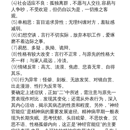
(4)社会适应不良：孤独离群，不愿与人交往,容易与
人争吵，不受欢迎，但仍自以为是，一切推之客
观。
(5)单相思：盲目追求异性；无理纠缠对方，羞耻感
减弱。
(6)幻想空谈，言行不切实际，放弃本职工作，爱琢
磨不着边际之事。
(7)易怒、多疑，执拗、诡辩。
(8)性格有较大改变：言行不正常，与原先的性格大
不一样；与家人疏远，冷淡。
(9)情绪反常：高亢、淡漠、焦虑、悲喜无常、自得
其乐。
(10)行为异常：怪僻、刻板、无故发笑、对镜自赏、
出走漫游、性行为反常等。
要确定上述症状，正如“二”中所述，需注意与原先一
贯表现作对比．发现其变化；还需从外表行为，深入
其内心活动，揭示其病态的性质和程度。另外，”神经
官能症”是精神病的重要发展途径。精神病早期一般表
现为长期失眠、思考忧郁、头目眩晕、不思饮食、沉
思不语、性格孤僻内向，这正是“神经官能症”的主要