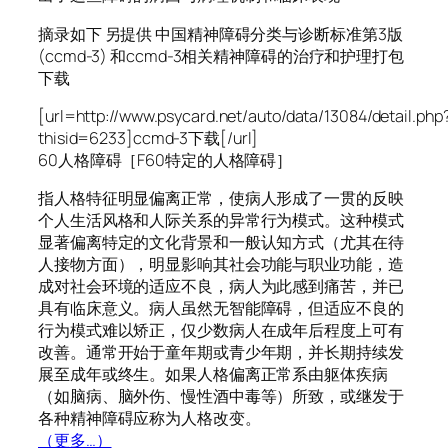
摘录如下 另提供 中国精神障碍分类与诊断标准第3版
(ccmd-3) 和ccmd-3相关精神障碍的治疗和护理打包
下载
[url=http://www.psycard.net/auto/data/13084/detail.php
thisid=6233]ccmd-3下载[/url]
60人格障碍［F60特定的人格障碍］
指人格特征明显偏离正常，使病人形成了一贯的反映
个人生活风格和人际关系的异常行为模式。这种模式
显著偏离特定的文化背景和一般认知方式（尤其在待
人接物方面），明显影响其社会功能与职业功能，造
成对社会环境的适应不良，病人为此感到痛苦，并已
具有临床意义。病人虽然无智能障碍，但适应不良的
行为模式难以矫正，仅少数病人在成年后程度上可有
改善。通常开始于童年期或青少年期，并长期持续发
展至成年或终生。如果人格偏离正常系由躯体疾病
（如脑病、脑外伤、慢性酒中毒等）所致，或继发于
各种精神障碍应称为人格改变。
（更多…）