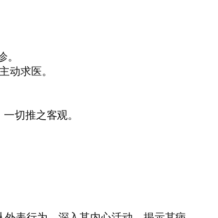
诊。
不愿主动求医。
是，一切推之客观。
从外表行为，深入其内心活动，揭示其病