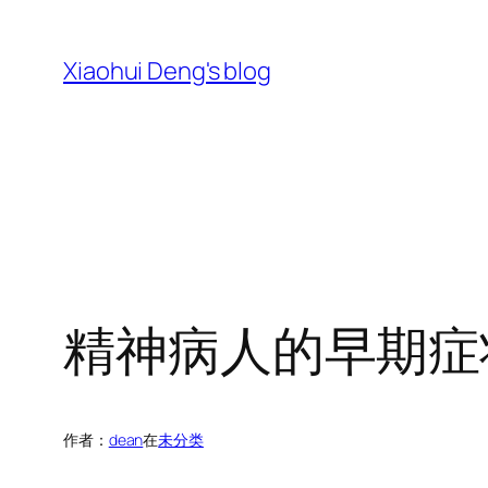
跳
至
Xiaohui Deng's blog
内
容
精神病人的早期症
作者：
dean
在
未分类