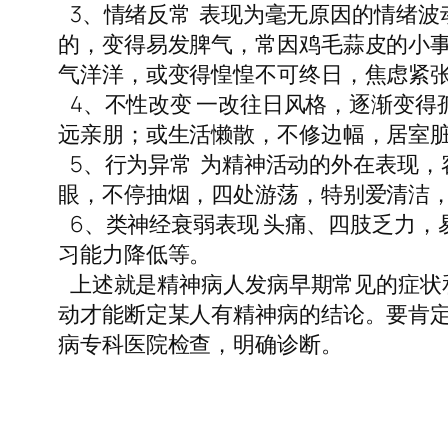
3、情绪反常 表现为毫无原因的情绪
的，变得易发脾气，常因鸡毛蒜皮的小
气洋洋，或变得惶惶不可终日，焦虑紧
4、不性改变 一改往日风格，逐渐变得
远亲朋；或生活懒散，不修边幅，居室
5、行为异常 为精神活动的外在表现
眼，不停抽烟，四处游荡，特别爱清洁
6、类神经衰弱表现 头痛、四肢乏力，
习能力降低等。
上述就是精神病人发病早期常见的症状
动才能断定某人有精神病的结论。要肯
病专科医院检查，明确诊断。