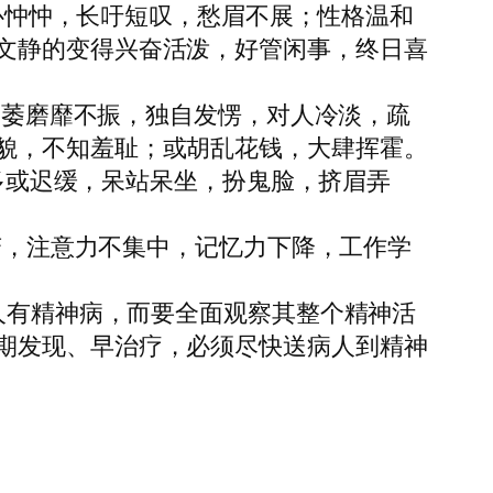
心忡忡，长吁短叹，愁眉不展；性格温和
文静的变得兴奋活泼，好管闲事，终日喜
，萎磨靡不振，独自发愣，对人冷淡，疏
貌，不知羞耻；或胡乱花钱，大肆挥霍。
多或迟缓，呆站呆坐，扮鬼脸，挤眉弄
变，注意力不集中，记忆力下降，工作学
人有精神病，而要全面观察其整个精神活
期发现、早治疗，必须尽快送病人到精神