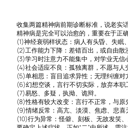
收集两篇精神病前期诊断标准，说老实
精神病是完全可以治愈的，重要在于正
(1)神经衰弱样状态：病人有头昏、失
(2)工作能力下降：差错百出，或自由
(3)学习时注意力不能集中，对学业无
(4)社会适应不良：孤独离群，不愿与
(5)单相思：盲目追求异性；无理纠缠
(6)幻想空谈，言行不切实际，放弃本
(7)易怒、多疑，执拗、诡辩。
(8)性格有较大改变：言行不正常，与
(9)情绪反常：高亢、淡漠、焦虑、悲
(10)行为异常：怪僻、刻板、无故发
要确定上述症状，正如“二”中所述，需