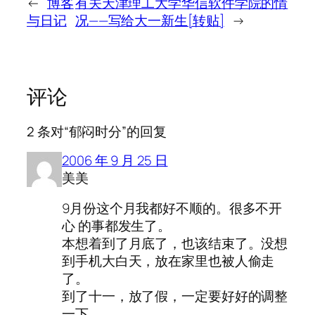
←
博客
有关天津理工大学华信软件学院的情
与日记
况——写给大一新生[转贴]
→
评论
2 条对“郁闷时分”的回复
2006 年 9 月 25 日
美美
9月份这个月我都好不顺的。很多不开
心 的事都发生了。
本想着到了月底了，也该结束了。没想
到手机大白天，放在家里也被人偷走
了。
到了十一，放了假，一定要好好的调整
一下。