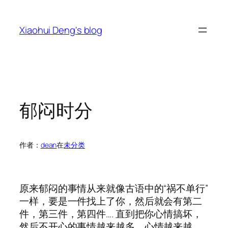
跳
至
Xiaohui Deng's blog
内
容
郁闷时分
作者：
dean
在
未分类
原来郁闷的事情从来就像古语中的“祸不单行”
一样，要是一件找上了你，然后就会有第二
件，第三件，第四件…. 直到把你心情搞坏，
然后不开心的事情越来越多，心情越来越