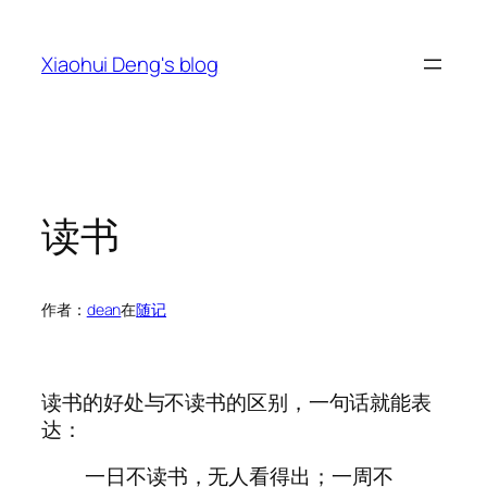
跳
至
Xiaohui Deng's blog
内
容
读书
作者：
dean
在
随记
读书的好处与不读书的区别，一句话就能表
达：
一日不读书，无人看得出；一周不