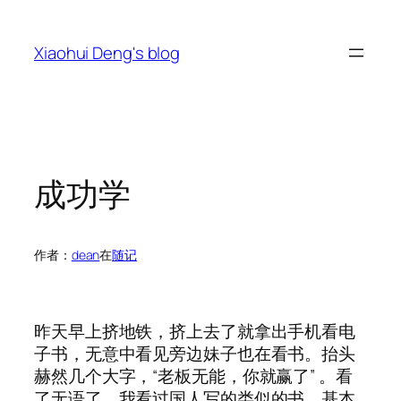
跳
至
Xiaohui Deng's blog
内
容
成功学
作者：
dean
在
随记
昨天早上挤地铁，挤上去了就拿出手机看电
子书，无意中看见旁边妹子也在看书。抬头
赫然几个大字，“老板无能，你就赢了” 。看
了无语了，我看过国人写的类似的书，基本