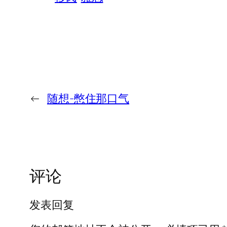
←
随想-憋住那口气
评论
发表回复