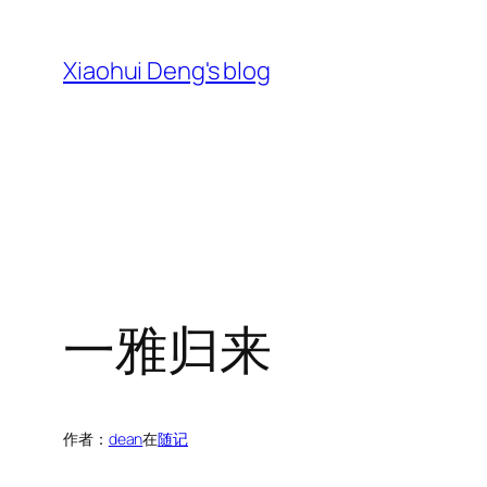
跳
至
Xiaohui Deng's blog
内
容
一雅归来
作者：
dean
在
随记